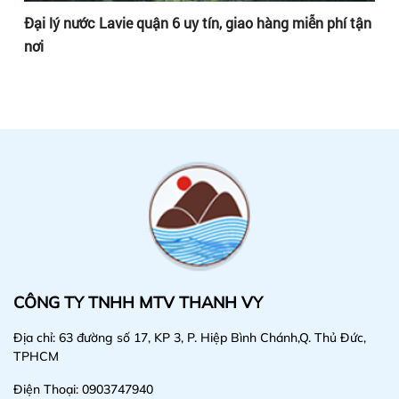
ận
Đại lý nước Lavie quận 6 uy tín, giao hàng miễn phí tận
Đạ
nơi
nơ
CÔNG TY TNHH MTV THANH VY
Địa chỉ: 63 đường số 17, KP 3, P. Hiệp Bình Chánh,Q. Thủ Đức,
TPHCM
Điện Thoại: 0903747940