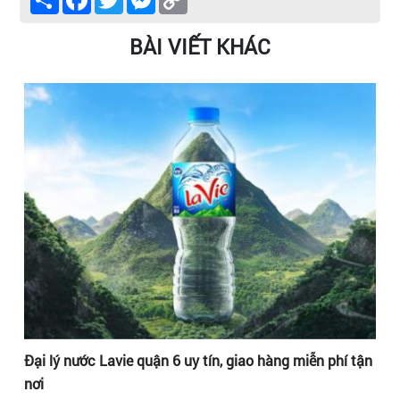
Link
BÀI VIẾT KHÁC
ận
Đại lý nước Lavie quận 6 uy tín, giao hàng miễn phí tận
Đạ
nơi