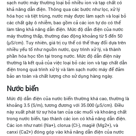
sạch nước máy thường loại bỏ nhiều ion và tạp chất có
khả năng dẫn điện. Thông qua các bước như lọc, xử lý
hóa học và tiệt trùng, nước máy được làm sạch và loại bỏ
các chất gây ô nhiễm, bao gồm cả các ion tự do có thể
làm tăng khả năng dẫn điện. Mức độ dẫn điện của nước
máy thường thấp, thường dao động khoảng từ 5 đến 50
(µS/cm). Tuy nhiên, giá trị cụ thể có thể thay đổi dựa trên
nhiều yếu tố như nguồn nước, quy trình xử lý, và thành
phần hóa học tồn tại trong nước. Mức độ dẫn điện này
thường là kết quả của việc loại bỏ các ion và tạp chất dẫn
điện trong quá trình xử lý và làm sạch nước máy để đảm
bảo an toàn và chất lượng cho sử dụng hàng ngày.
Nước biển
Mức độ dẫn điện của nước biển thường khá cao, thường là
khoảng 3.5 (S/m), tương đương với 35.000 (µS/cm). Điều
này xuất phát từ sự hòa tan của các muối và khoáng chất
trong nước biển, tạo thành các ion có khả năng dẫn điện.
Các ion như natri (Na+), clorua (Cl-), magiê (Mg2+), và
canxi (Ca2+) đóng góp vào khả năng dẫn điện của nước