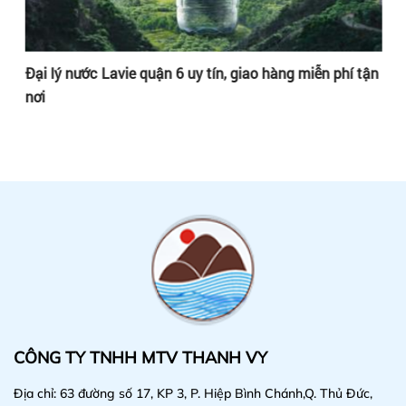
ận
Đại lý nước Lavie quận 6 uy tín, giao hàng miễn phí tận
Đạ
nơi
nơ
CÔNG TY TNHH MTV THANH VY
Địa chỉ: 63 đường số 17, KP 3, P. Hiệp Bình Chánh,Q. Thủ Đức,