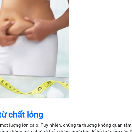
từ chất lỏng
 một lượng lớn calo. Tuy nhiên, chúng ta thường không quan tâm
ống không calo như trà thảo dược, nước lọc để hỗ trợ giảm cân lâ