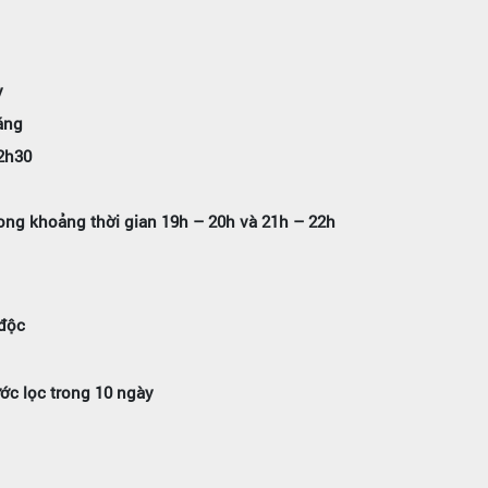
y
áng
12h30
rong khoảng thời gian 19h – 20h và 21h – 22h
 độc
ớc lọc trong 10 ngày