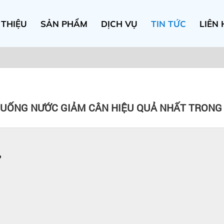
 THIỆU
SẢN PHẨM
DỊCH VỤ
TIN TỨC
LIÊN 
UỐNG NƯỚC GIẢM CÂN HIỆU QUẢ NHẤT TRONG 
?