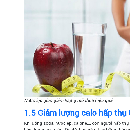
Nước lọc giúp giảm lượng mỡ thừa hiệu quả
1.5
Giảm lượng calo hấp thụ 
Khi uống soda, nước ép, cà phê,… con người hấp thụ
hàm lượng calo lớn. Do đó, bạn nên thay bằng thức u