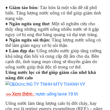
♦
Giảm táo bón:
Táo bón là một vấn đề rất phổ
biến. Tăng lượng nước uống có thể giúp giảm tình
trạng này.
♦
Ngăn ngừa ung thư
:
Một số nghiên cứu cho
thấy rằng những người uống nhiều nước sẽ ít gặp
nguy cơ bị
ung thư bàng quang
và
đại trực tràng
.
♦
Ngăn ngừa sỏi thận:
Tăng lượng nước uống có
thể làm giảm nguy cơ bị sỏi thận.
♦
Làm đẹp da:
Uống nhiều nước giúp tăng cường
khả năng đàn hồi và cung cấp độ ẩm cho da. Bên
cạnh đó, tình trạng mụn cũng sẽ thuyên giảm do
uống nước giúp thải độc tố trong cơ thể.
Uống nước lọc có thể giúp giảm cân nhờ khả
năng đốt calo
->> Xem thêm :
nươc uống lavie 19 lít
Uống nước làm tăng lượng calo bị đốt cháy, hay
còn gọi là
resting energy expenditure (REE)
– năng