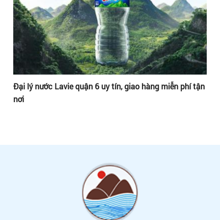
ận
Đại lý nước Lavie quận 6 uy tín, giao hàng miễn phí tận
Đạ
nơi
nơ