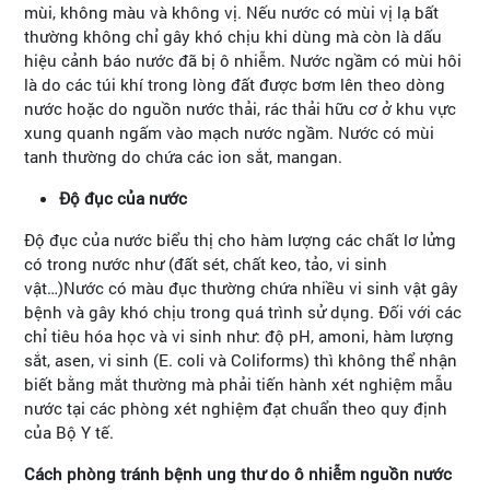
mùi, không màu và không vị. Nếu nước có mùi vị lạ bất
thường không chỉ gây khó chịu khi dùng mà còn là dấu
hiệu cảnh báo nước đã bị ô nhiễm. Nước ngầm có mùi hôi
là do các túi khí trong lòng đất được bơm lên theo dòng
nước hoặc do nguồn nước thải, rác thải hữu cơ ở khu vực
xung quanh ngấm vào mạch nước ngầm. Nước có mùi
tanh thường do chứa các ion sắt, mangan.
Độ đục của nước
Độ đục của nước biểu thị cho hàm lượng các chất lơ lửng
có trong nước như (đất sét, chất keo, tảo, vi sinh
vật…)Nước có màu đục thường chứa nhiều vi sinh vật gây
bệnh và gây khó chịu trong quá trình sử dụng. Đối với các
chỉ tiêu hóa học và vi sinh như: độ pH, amoni, hàm lượng
sắt, asen, vi sinh (E. coli và Coliforms) thì không thể nhận
biết bằng mắt thường mà phải tiến hành xét nghiệm mẫu
nước tại các phòng xét nghiệm đạt chuẩn theo quy định
của Bộ Y tế.
Cách phòng tránh bệnh ung thư do ô nhiễm nguồn nước