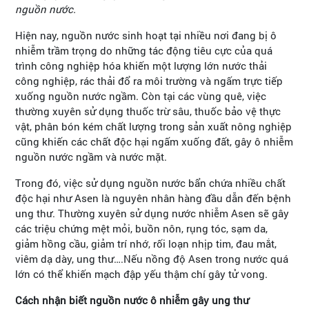
nguồn nước.
Hiện nay, nguồn nước sinh hoạt tại nhiều nơi đang bị ô
nhiễm trầm trọng do những tác động tiêu cực của quá
trình công nghiệp hóa khiến một lượng lớn nước thải
công nghiệp, rác thải đổ ra môi trường và ngấm trực tiếp
xuống nguồn nước ngầm. Còn tại các vùng quê, việc
thường xuyên sử dụng thuốc trừ sâu, thuốc bảo vệ thực
vật, phân bón kém chất lượng trong sản xuất nông nghiệp
cũng khiến các chất độc hại ngấm xuống đất, gây ô nhiễm
nguồn nước ngầm và nước mặt.
Trong đó, việc sử dụng nguồn nước bẩn chứa nhiều chất
độc hại như Asen là nguyên nhân hàng đầu dẫn đến bệnh
ung thư. Thường xuyên sử dụng nước nhiễm Asen sẽ gây
các triệu chứng mệt mỏi, buồn nôn, rụng tóc, sạm da,
giảm hồng cầu, giảm trí nhớ, rối loạn nhịp tim, đau mắt,
viêm dạ dày, ung thư….Nếu nồng độ Asen trong nước quá
lớn có thể khiến mạch đập yếu thậm chí gây tử vong.
Cách nhận biết nguồn nước ô nhiễm gây ung thư