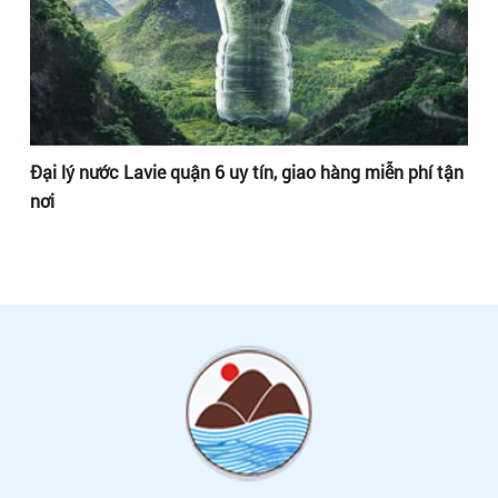
ận
Đại lý nước Lavie quận 6 uy tín, giao hàng miễn phí tận
Đạ
nơi
nơ