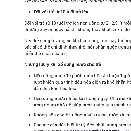
Trẻ từ 10kg trở lên cần bổ sung khoảng 1 lít nước mỗi
Đối với trẻ từ 10 tuổi trở lên
Đối với trẻ từ 10 tuổi trở lên nên uống từ 2 - 2,5 l
thường xuyên ngay cả khi không thấy khát, vì khi đó 
Nếu trẻ sống ở vùng có khí hậu nóng bức hay thường 
bác sĩ có thể chỉ định thay thế một phần nước trong
triển thể chất của trẻ.
Những lưu ý khi bổ sung nước cho trẻ
Nên uống nước 10 phút trước bữa ăn hoặc 1 giờ 
ruột khiến quá trình tiêu hóa diễn ra khó khăn 
dẫn đến khó tiêu hóa.
Nên uống nước nhiều lần trong ngày. Cha mẹ khô
từng ngụm nhỏ để giúp nước thấm qua thành ru
Không nên cho bé uống nhiều nước trước khi ng
Cha mẹ cần đặc biệt lưu ý đến chất lượng nước
nước đã được lọc sạch bằng
máy lọc nước
. Tuy