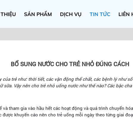
 THIỆU
SẢN PHẨM
DỊCH VỤ
TIN TỨC
LIÊN 
BỔ SUNG NƯỚC CHO TRẺ NHỎ ĐÚNG CÁCH
ủa trẻ như: thời tiết, các vận động thể chất, các bệnh lý như s
ữ sữa. Vậy nên cho trẻ nhỏ uống nước như thế nào? Các bậc cha 
 và tham gia vào hầu hết các hoạt động và quá trình chuyển hóa 
ước được khuyến cáo nên cho trẻ uống mỗi ngày theo từng giai đo