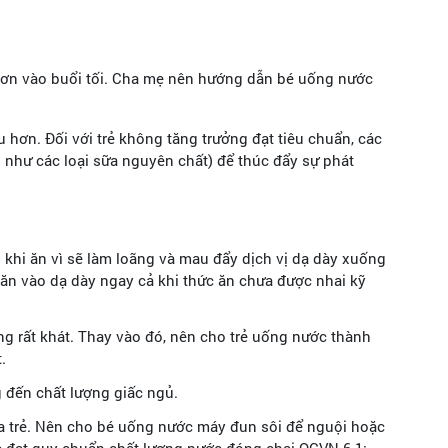
ít hơn vào buổi tối. Cha mẹ nên hướng dẫn bé uống nước
hơn. Đối với trẻ không tăng trưởng đạt tiêu chuẩn, các
 như các loại sữa nguyên chất) để thúc đẩy sự phát
khi ăn vì sẽ làm loãng và mau đẩy dịch vị dạ dày xuống
 ăn vào dạ dày ngay cả khi thức ăn chưa được nhai kỹ
g rất khát. Thay vào đó, nên cho trẻ uống nước thành
t.
g đến chất lượng giấc ngủ.
ủa trẻ. Nên cho bé uống nước máy đun sôi để nguội hoặc
c đạt quy chuẩn chất lượng nước đóng chai QCVN 6-1: