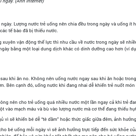
 ngày. (Ảnh internet)
ít mỗi ngày. Lượng nước trẻ uống nên chia đều trong ngày và uống 
các tế bào đã bị thiếu nước.
xuyên vận động thể lực thì nhu cầu về nước trong ngày sẽ nhiều 
 ngày bằng một loại dung dịch khác có dinh dưỡng cao hơn (ví dụ
sau khi ăn no. Không nên uống nước ngay sau khi ăn hoặc trong 
hơn. Bên cạnh đó, uống nước khi đang nhai dễ khiến trẻ nuốt món
ng nên cho trẻ uống quá nhiều nước một lần ngay cả khi trẻ đan
ột vào mạch máu và bù vào lượng nước mà cơ thể đang thiếu hụ
ủ vì sẽ khiến bé dễ “tè dầm” hoặc thức giấc giữa đêm, ảnh hưởn
 cho bé uống mỗi ngày vì sẽ ảnh hưởng trực tiếp đến sức khỏe c
 nhiên, để bảo vệ sức khỏe tốt nhất cha mẹ nên cho bé uống nướ