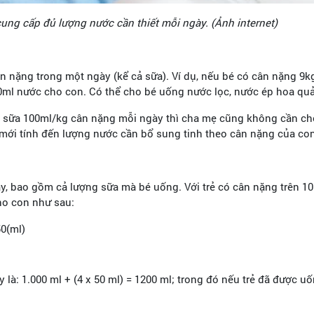
cung cấp đủ lượng nước cần thiết mỗi ngày. (Ảnh internet)
ân nặng trong một ngày (kể cả sữa). Ví dụ, nếu bé có cân nặng 
ml nước cho con. Có thể cho bé uống nước lọc, nước ép hoa quả
ượng sữa 100ml/kg cân nặng mỗi ngày thì cha mẹ cũng không cần c
 mới tính đến lượng nước cần bổ sung tinh theo cân nặng của co
y, bao gồm cả lượng sữa mà bé uống. Với trẻ có cân nặng trên 10
cho con như sau:
50(ml)
là: 1.000 ml + (4 x 50 ml) = 1200 ml; trong đó nếu trẻ đã được 