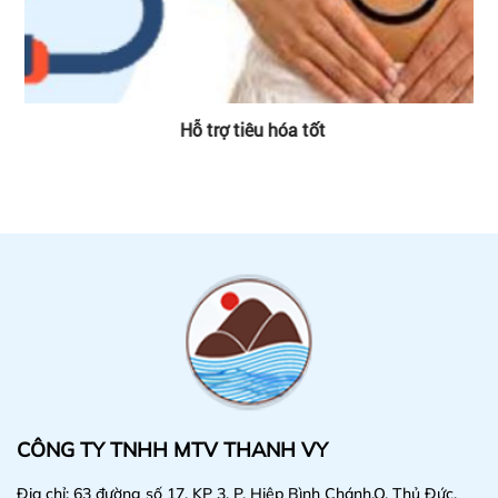
Hỗ trợ tiêu hóa tốt
Gi
CÔNG TY TNHH MTV THANH VY
Địa chỉ: 63 đường số 17, KP 3, P. Hiệp Bình Chánh,Q. Thủ Đức,